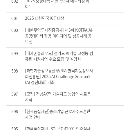
'2025 중앙대학교 산학협력 네트워킹 데
602
이'
2025 대한민국 ICT 대상
601
[대한무역투자진흥공사] 제3회 KOTRA AI·
600
공공데이터 활용 아이디어 및 성공사례 공
모전
[메가존클라우드] 경기도 AI기업 고성능 컴
599
퓨팅 지원사업 수요 모집 및 설명회
[과학기술정보통신부/NIA 한국지능정보사
598
회진흥원] 2025 AI Challenge Season2
(AI 경진대회) 개최
[모집] 전남AX랩 기술지도 농업의 새로운
597
시작
[한국품질재단]중소기업 근로자주도훈련
596
사업 안내
[한국품질재단]ISO_IEC 42001 인증심사
595